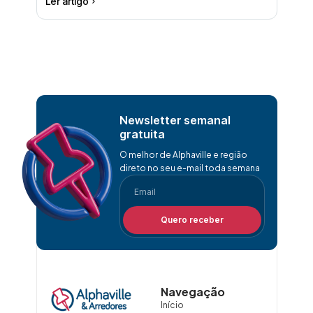
Ler artigo
Newsletter semanal
gratuita
O melhor de Alphaville e região
direto no seu e-mail toda semana
Quero receber
Navegação
Início