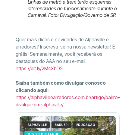
Linhas de metrô e trem terão esquemas
diferenciados de funcionamento durante o
Carnaval. Foto: Divulgação/Governo de SP.
Quer mais dicas e novidades de Alphaville e
arredores? Inscreva-se na nossa newsletter! É
grátis! Semanalmente, você receberá os
destaques do A&A no seu e-mail:
https://bit.ly/2M4XhD2
Saiba também como divulgar conosco
clicando aqui:
https://alphavilleearredores.com.br/artigo/bairro-
divulgar-em-alphaville/
ALPHAVILLE
BARUERI
EDUCAÇÃO
MERECE DESTAQUE