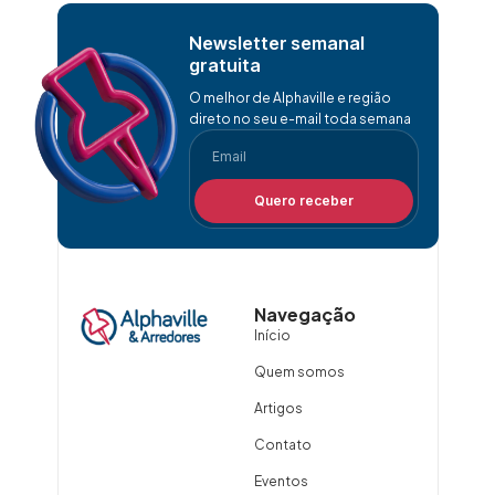
Newsletter semanal
gratuita
O melhor de Alphaville e região
direto no seu e-mail toda semana
Quero receber
Navegação
Início
Quem somos
Artigos
Contato
Eventos