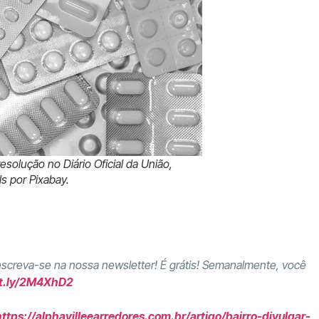
solução no Diário Oficial da União,
ls por Pixabay.
Inscreva-se na nossa newsletter! É grátis! Semanalmente, você
it.ly/2M4XhD2
https://alphavilleearredores.com.br/artigo/bairro-divulgar-