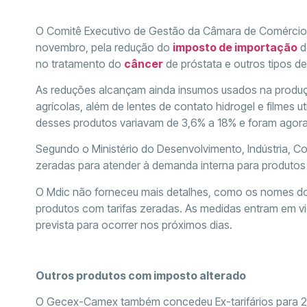
O Comitê Executivo de Gestão da Câmara de Comércio E
novembro, pela redução do
imposto de importação
d
no tratamento do
câncer
de próstata e outros tipos d
As reduções alcançam ainda insumos usados na produçã
agrícolas, além de lentes de contato hidrogel e filmes ut
desses produtos variavam de 3,6% a 18% e foram agora
Segundo o Ministério do Desenvolvimento, Indústria, Co
zeradas para atender à demanda interna para produto
O Mdic não forneceu mais detalhes, como os nomes do
produtos com tarifas zeradas. As medidas entram em vig
prevista para ocorrer nos próximos dias.
Outros produtos com imposto alterado
O Gecex-Camex também concedeu Ex-tarifários para 22