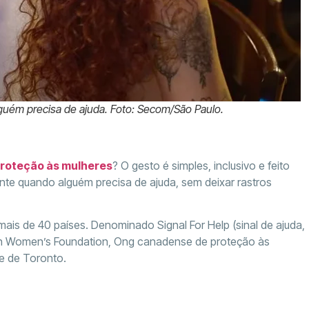
uém precisa de ajuda. Foto: Secom/São Paulo.
roteção às mulheres
? O gesto é simples, inclusivo e feito
e quando alguém precisa de ajuda, sem deixar rastros
 mais de 40 países. Denominado Signal For Help (sinal de ajuda,
adian Women’s Foundation, Ong canadense de proteção às
e de Toronto.