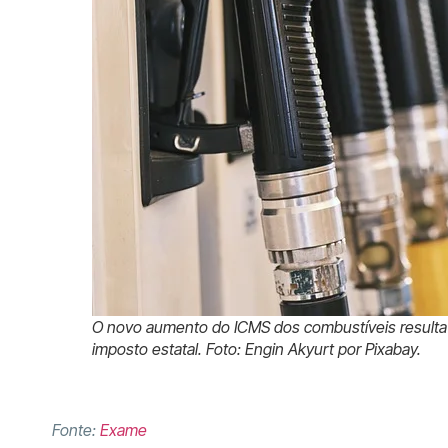
O novo aumento do ICMS dos combustíveis resulta
imposto estatal. Foto: Engin Akyurt por Pixabay.
Fonte:
Exame