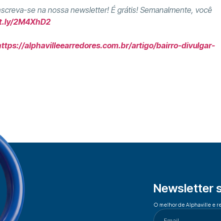
Inscreva-se na nossa newsletter! É grátis! Semanalmente, você
it.ly/2M4XhD2
https://alphavilleearredores.com.br/artigo/bairro-divulgar-
Newsletter 
O melhor de Alphaville e r