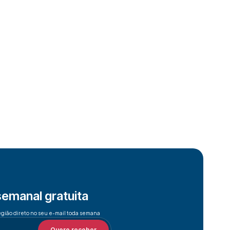
semanal gratuita
egião direto no seu e-mail toda semana
Quero receber