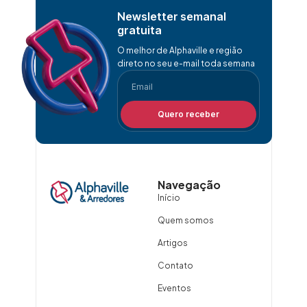
Newsletter semanal
gratuita
O melhor de Alphaville e região
direto no seu e-mail toda semana
Quero receber
Navegação
Início
Quem somos
Artigos
Contato
Eventos