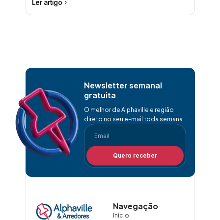
Ler artigo
Newsletter semanal
gratuita
O melhor de Alphaville e região
direto no seu e-mail toda semana
Quero receber
Navegação
Início