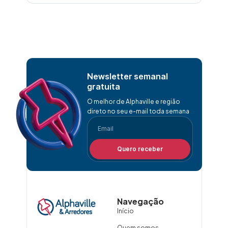
Newsletter semanal
gratuita
O melhor de Alphaville e região
direto no seu e-mail toda semana
Quero receber
Navegação
Início
Quem somos