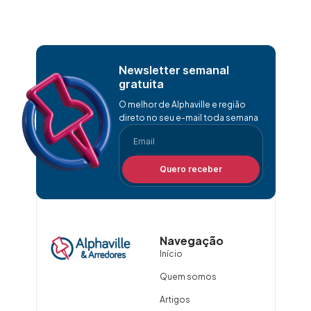
Newsletter semanal
gratuita
O melhor de Alphaville e região
direto no seu e-mail toda semana
Quero receber
Navegação
Início
Quem somos
Artigos