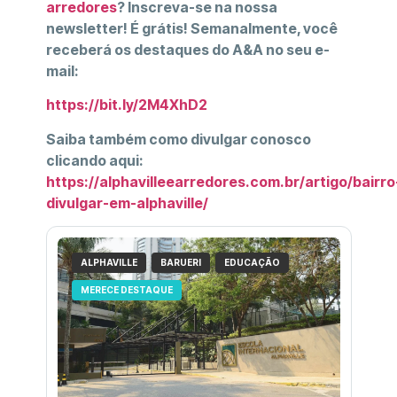
arredores
? Inscreva-se na nossa
newsletter! É grátis! Semanalmente, você
receberá os destaques do A&A no seu e-
mail:
https://bit.ly/2M4XhD2
Saiba também como divulgar conosco
clicando aqui:
https://alphavilleearredores.com.br/artigo/bairro
divulgar-em-alphaville/
ALPHAVILLE
BARUERI
EDUCAÇÃO
MERECE DESTAQUE