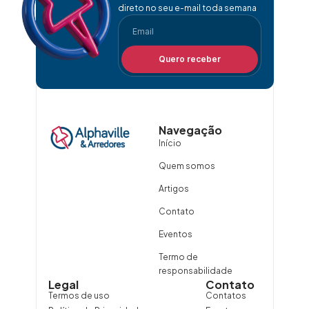
direto no seu e-mail toda semana
Quero receber
Navegação
Início
Quem somos
Artigos
Contato
Eventos
Termo de
responsabilidade
Legal
Contato
Termos de uso
Contatos