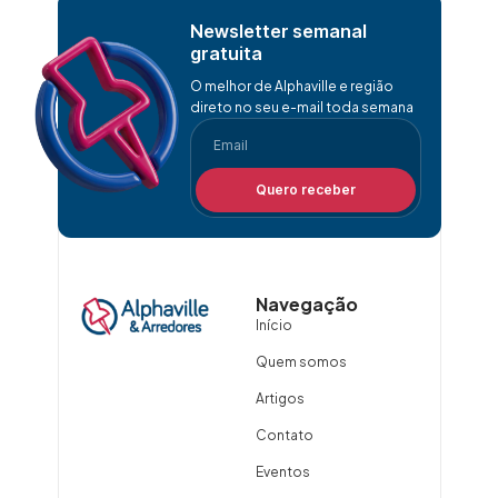
Newsletter semanal
gratuita
O melhor de Alphaville e região
direto no seu e-mail toda semana
Quero receber
Navegação
Início
Quem somos
Artigos
Contato
Eventos