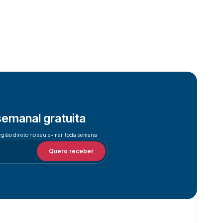
semanal gratuita
egião direto no seu e-mail toda semana
Quero receber