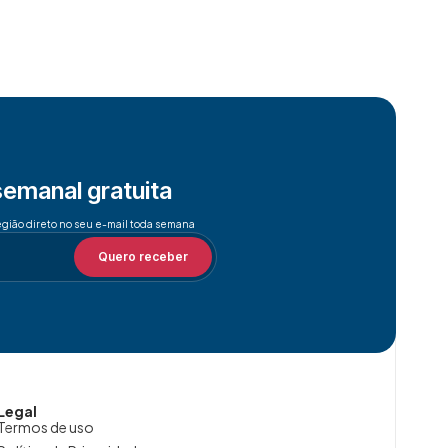
semanal gratuita
egião direto no seu e-mail toda semana
Quero receber
Legal
Termos de uso