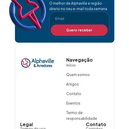
O melhor de Alphaville e região
direto no seu e-mail toda semana
Quero receber
Navegação
Início
Quem somos
Artigos
Contato
Eventos
Termo de
responsabilidade
Legal
Contato
Termos de uso
Contatos