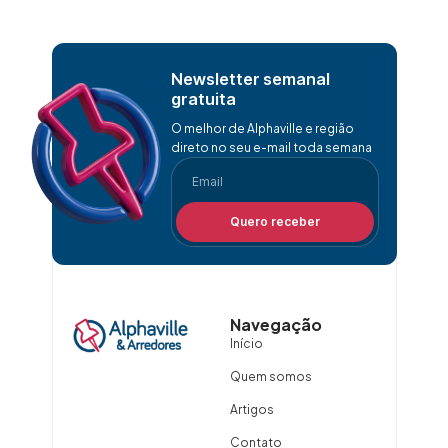
Newsletter semanal
gratuita
O melhor de Alphaville e região
direto no seu e-mail toda semana
Quero receber
Navegação
Início
Quem somos
Artigos
Contato