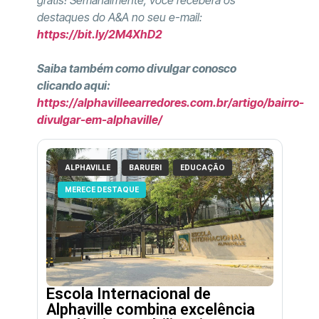
grátis! Semanalmente, você receberá os
destaques do A&A no seu e-mail:
https://bit.ly/2M4XhD2
Saiba também como divulgar conosco
clicando aqui:
https://alphavilleearredores.com.br/artigo/bairro-
divulgar-em-alphaville/
ALPHAVILLE
BARUERI
EDUCAÇÃO
MERECE DESTAQUE
Escola Internacional de
Alphaville combina excelência