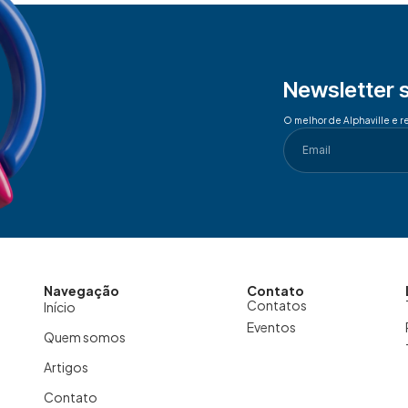
Newsletter 
O melhor de Alphaville e r
Navegação
Contato
Contatos
Início
Eventos
Quem somos
Artigos
Contato