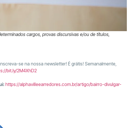
 determinados cargos, provas discursivas e/ou de títulos,
 Inscreva-se na nossa newsletter! É grátis! Semanalmente,
ps://bit.ly/2M4XhD2
ui:
https://alphavilleearredores.com.br/artigo/bairro-divulgar-