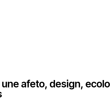
 une afeto, design, ecol
s