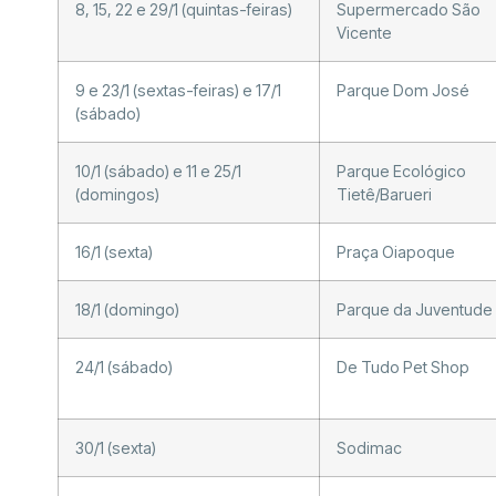
8, 15, 22 e 29/1 (quintas-feiras)
Supermercado São
Vicente
9 e 23/1 (sextas-feiras) e 17/1
Parque Dom José
(sábado)
10/1 (sábado) e 11 e 25/1
Parque Ecológico
(domingos)
Tietê/Barueri
16/1 (sexta)
Praça Oiapoque
18/1 (domingo)
Parque da Juventude
24/1 (sábado)
De Tudo Pet Shop
30/1 (sexta)
Sodimac