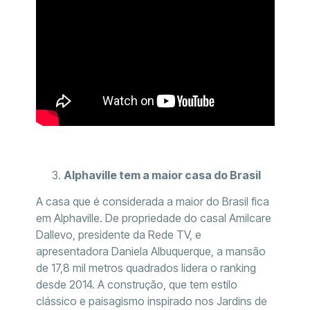
Alphaville tem a maior casa do Brasil
A casa que é considerada a maior do Brasil fica
em Alphaville. De propriedade do casal Amilcare
Dallevo, presidente da Rede TV, e
apresentadora Daniela Albuquerque, a mansão
de 17,8 mil metros quadrados lidera o ranking
desde 2014. A construção, que tem estilo
clássico e paisagismo inspirado nos Jardins de