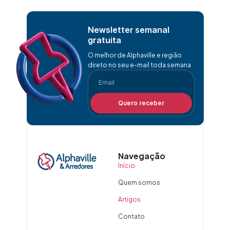
Newsletter semanal
gratuita
O melhor de Alphaville e região
direto no seu e-mail toda semana
Quero receber
Navegação
Início
Quem somos
Artigos
Contato