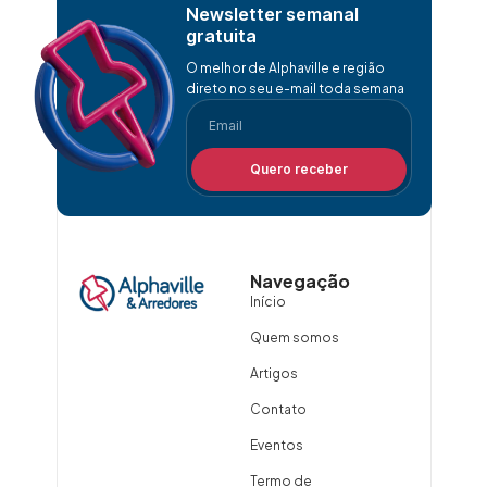
Newsletter semanal
gratuita
O melhor de Alphaville e região
direto no seu e-mail toda semana
Quero receber
Navegação
Início
Quem somos
Artigos
Contato
Eventos
Termo de