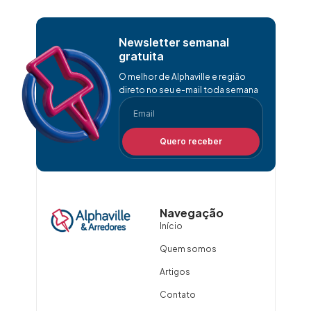
Newsletter semanal
gratuita
O melhor de Alphaville e região
direto no seu e-mail toda semana
Quero receber
Navegação
Início
Quem somos
Artigos
Contato