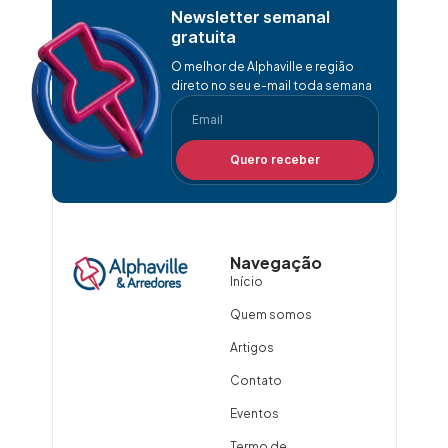
Newsletter semanal
gratuita
O melhor de Alphaville e região
direto no seu e-mail toda semana
Quero receber
Navegação
Início
Quem somos
Artigos
Contato
Eventos
Termo de