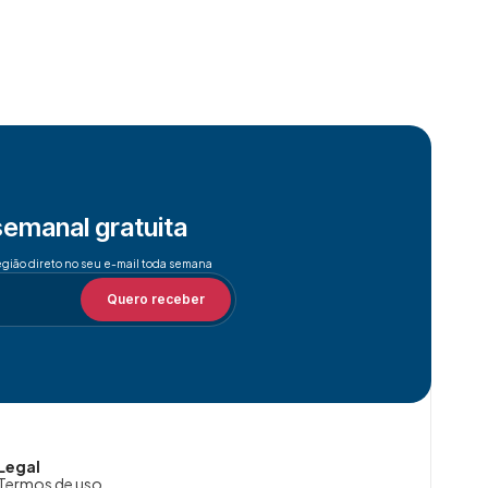
semanal gratuita
egião direto no seu e-mail toda semana
Quero receber
Legal
Termos de uso