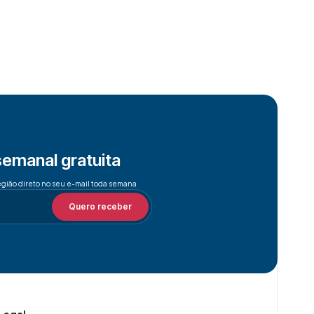
semanal gratuita
egião direto no seu e-mail toda semana
Quero receber