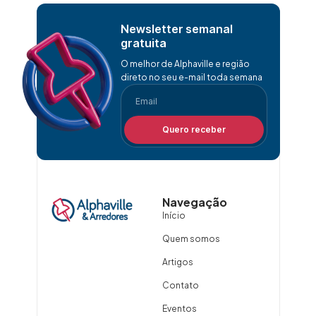
Newsletter semanal
gratuita
O melhor de Alphaville e região
direto no seu e-mail toda semana
Quero receber
Navegação
Início
Quem somos
Artigos
Contato
Eventos