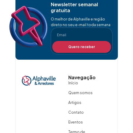
Newsletter semanal
gratuita
O melhor de Alphaville e região
direto no seu e-mail toda semana
Quero receber
Navegação
Início
Quem somos
Artigos
Contato
Eventos
Termo de